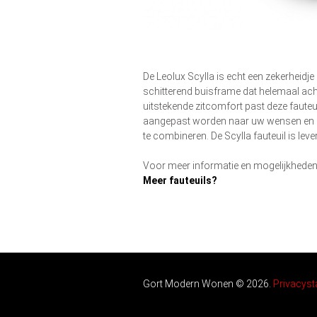
De Leolux Scylla is echt een zekerheidj
schitterend buisframe dat helemaal ach
uitstekende zitcomfort past deze fauteuil
aangepast worden naar uw wensen en k
te combineren. De Scylla fauteuil is leve
Voor meer informatie en mogelijkheden
Meer fauteuils?
Gort Modern Wonen ©
2026
.
Privacyst