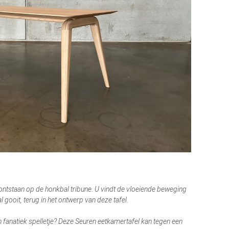
 ontstaan op de honkbal tribune. U vindt de vloeiende beweging
l gooit, terug in het ontwerp van deze tafel.
n fanatiek spelletje? Deze Seuren eetkamertafel kan tegen een