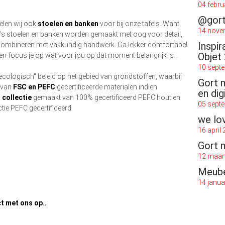
04 febru
@gor
elen wij ook
stoelen en banken
voor bij onze
tafels
. Want
14 nove
co’s stoelen en banken worden gemaakt met oog voor detail,
Inspir
 combineren met vakkundig handwerk. Ga lekker comfortabel
Objet
en focus je op wat voor jou op dat moment belangrijk is...
10 sept
ecologisch" beleid op het gebied van grondstoffen, waarbij
Gort 
 van
FSC en PEFC
gecertificeerde materialen indien
en dig
 collectie
gemaakt van 100% gecertificeerd PEFC hout en
05 sept
ie PEFC gecertificeerd.
we lo
16 april
Gort 
12 maar
Meube
14 janua
t met ons op..