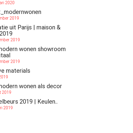
ari 2020
t_modernwonen
mber 2019
atie uit Parijs | maison &
 2019
ember 2019
modern wonen showroom
itaal
ember 2019
ve materials
 2019
modern wonen als decor
t 2019
lbeurs 2019 | Keulen..
ri 2019