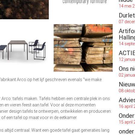
14 mei 
Durlet
07 dece
Artif
Hallin
14 sept
ACTIE!
12 janua
Ons ni
02 janua
fabrikant Arco op het lijf geschreven evenals "we make
Nieuw
08 okto
 Arco: tafels maken. Tafels hebben een centrale plek in ons
Advie
ten en vieren feest aan tafel. Voor al deze momenten
16 april
nier design tafels te ontwerpen, ontwikkelen en produceren:
Onder
 of een tafel op maat voor in de eetkamer.
15 april
ns altijd centraal. Want een goede tafel gaat generaties lang
onder