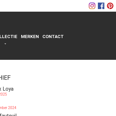
LLECTIE
MERKEN
CONTACT
HIEF
x Loya
 2025
mber 2024
fauteuil