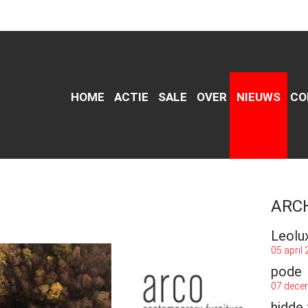
HOME
ACTIE
SALE
OVER
NIEUWS
CO
ARC
Leolu
05 april
pode
07 dece
hidde 