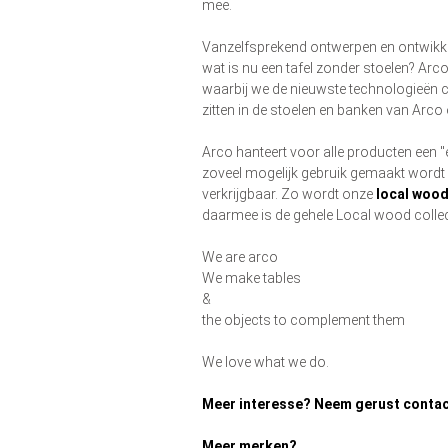
mee.
Vanzelfsprekend ontwerpen en ontwikk
wat is nu een tafel zonder stoelen? Ar
waarbij we de nieuwste technologieën
zitten in de stoelen en banken van Arco 
Arco hanteert voor alle producten een "
zoveel mogelijk gebruik gemaakt wordt
verkrijgbaar. Zo wordt onze
local wood
daarmee is de gehele Local wood collect
We are arco
We make tables
&
the objects to complement them
We love what we do.
Meer interesse? Neem gerust contac
Meer merken?